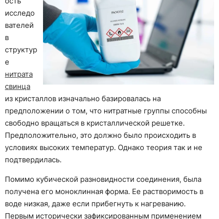
ость
исследо
вателей
в
структур
е
нитрата
свинца
из кристаллов изначально базировалась на
предположении о том, что нитратные группы способны
свободно вращаться в кристаллической решетке.
Предположительно, это должно было происходить в
условиях высоких температур. Однако теория так и не
подтвердилась.
Помимо кубической разновидности соединения, была
получена его моноклинная форма. Ее растворимость в
воде низкая, даже если прибегнуть к нагреванию.
Первым исторически зафиксированным применением